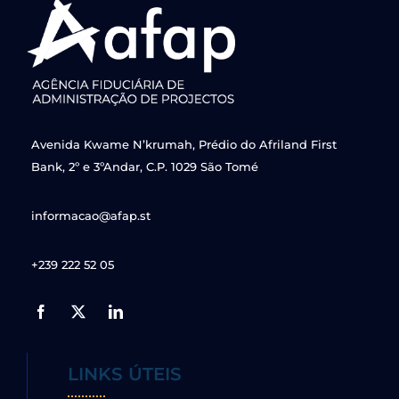
Avenida Kwame N’krumah, Prédio do Afriland First
Bank, 2º e 3ºAndar, C.P. 1029 São Tomé
informacao@afap.st
+239 222 52 05
LINKS ÚTEIS