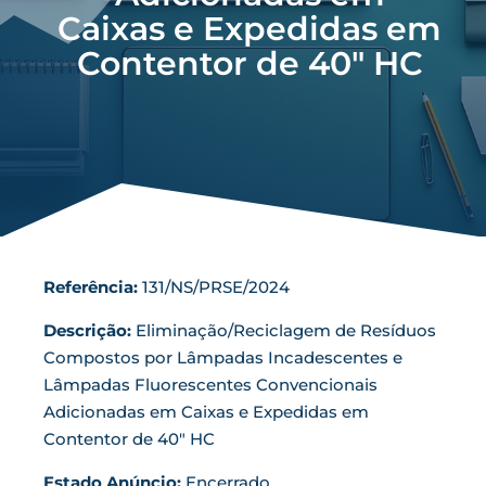
Caixas e Expedidas em
Contentor de 40″ HC
Gestão A&S
Fale connosco
Concursos
Referência:
131/NS/PRSE/2024
Descrição:
Eliminação/Reciclagem de Resíduos
Compostos por Lâmpadas Incadescentes e
Lâmpadas Fluorescentes Convencionais
Adicionadas em Caixas e Expedidas em
Contentor de 40" HC
Estado Anúncio:
Encerrado