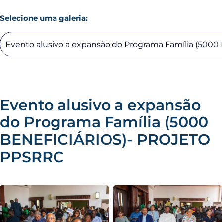
Selecione uma galeria:
Gestão A&S
Fale connosco
Concursos
Evento alusivo a expansão
do Programa Família (5000
BENEFICIÁRIOS)- PROJETO
PPSRRC